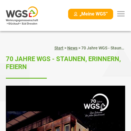
Navigation
„Meine WGS”
überspringen
Start
>
News
>
70 Jahre WGS - Staunen, Erinnern, Feiern
70 JAHRE WGS - STAUNEN, ERINNERN,
FEIERN