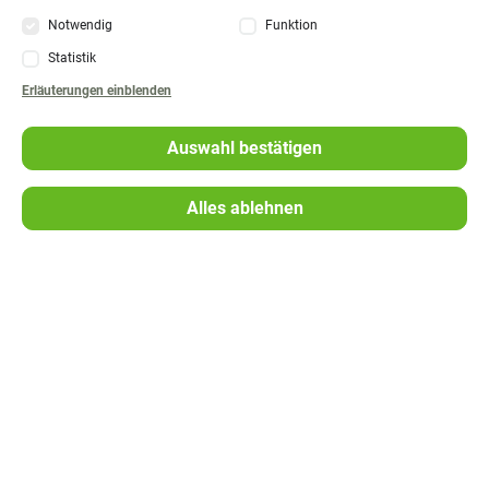
Notwendig
Funktion
Statistik
Navigation
Presse
Erläuterungen
einblenden
überspringen
Mitgliederzeitschrift
Auswahl bestätigen
FAQ
Alles ablehnen
Umwelt
Geschäftsbericht
Kontakt
Navigation
Impressum
überspringen
Datenschutz