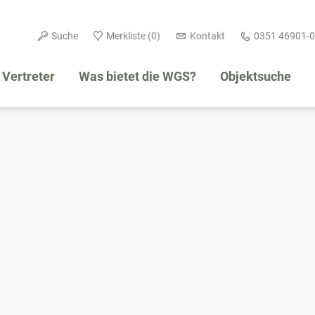
Navigation
Suche
Merkliste
(0)
Kontakt
0351 46901-0
überspringen
Vertreter
Was bietet die WGS?
Objektsuche
Navigation
überspringen