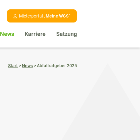
Mieterportal
„Meine WGS”
News
Karriere
Satzung
Start
>
News
>
Abfallratgeber 2025