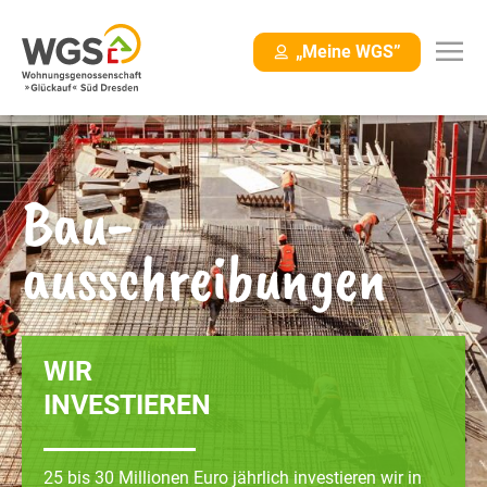
Navigation
„Meine WGS”
überspringen
Start
>
Was bietet die WGS?
>
Bauausschreibungen
Bau-
ausschrei­bungen
WIR
INVESTIEREN
25 bis 30 Millionen Euro jährlich investieren wir in