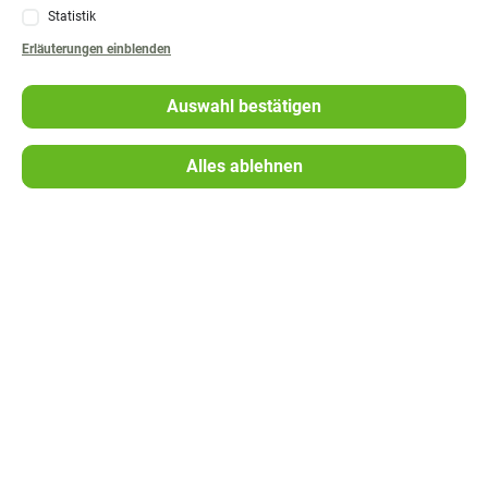
Statistik
Navigation
Presse
Erläuterungen
einblenden
überspringen
Mitgliederzeitschrift
Auswahl bestätigen
FAQ
Alles ablehnen
Umwelt
Geschäftsbericht
Kontakt
Navigation
Impressum
überspringen
Datenschutz
Barrierefreiheit