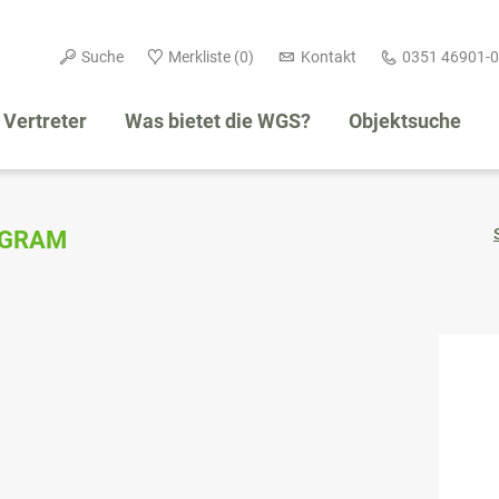
Navigation
Suche
Merkliste
(0)
Kontakt
0351 46901-0
überspringen
Vertreter
Was bietet die WGS?
Objektsuche
Navigation
überspringen
AGRAM